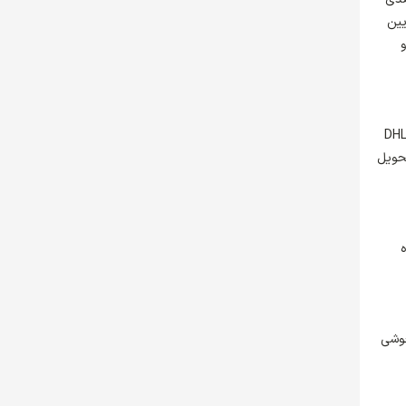
د پایین
ه و کارتریج‌های چاپ افزایش می‌یابد. DHL Trend
، تحویل
ده
جوشی