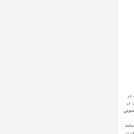
 در
. در
صنوعی
مانند
ان در