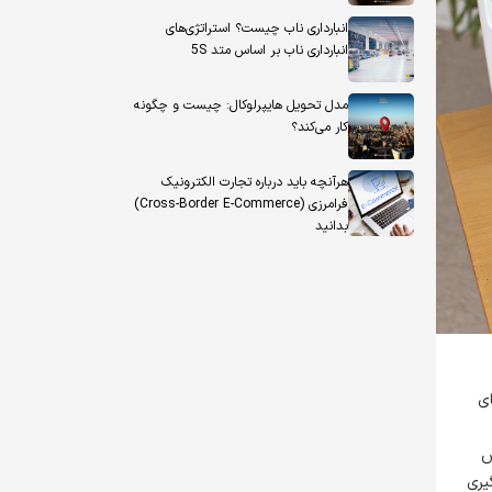
انبارداری ناب چیست؟ استراتژی‌های
انبارداری ناب بر اساس متد 5S
مدل تحویل هایپرلوکال: چیست و چگونه
کار می‌کند؟
هرآنچه باید درباره تجارت الکترونیک
فرامرزی (Cross-Border E-Commerce)
بدانید
ای
ش
یری