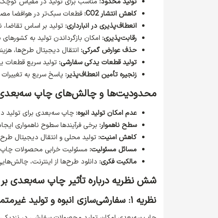
تولید محدود:
مناسب برای تولید در مقیاس کوچک 
کاهش انتشار CO2:
قطعات سبک‌تر در هوافضا مصرف
انعطاف‌پذیری در انبارداری:
تولید بر اساس تقاضا، ن
رقابت‌پذیری:
امکان بازگرداندن تولید به کشورهای با
حذف عوارض گمرکی:
انتقال دیجیتال طرح‌ها، هزینه
تولید قطعات یدکی سفارشی:
تولید سریع قطعات ید
زنجیره تأمین انعطاف‌پذیر:
پاسخ سریع به تغییرات ت
محدودیت‌ها و چالش‌های چاپ سه‌بعدی
عدم امکان تولید انبوه:
چاپ سه‌بعدی برای تولید در
سطح ناهموار:
برخی فرآیندها سطوح ناهمواری ایجاد م
کاهش امنیت:
تولید محلی و انتقال دیجیتال طرح‌ها
مسائل مسئولیت:
مسئولیت خرابی محصولات چاپ‌
مالکیت فکری:
دانلود طرح‌ها از اینترنت، چالش‌هایی
شش نظریه درباره تأثیر چاپ سه‌بعدی ب
نظریه ۱: سفارشی‌سازی انبوه و تولید غیرمتمرکز