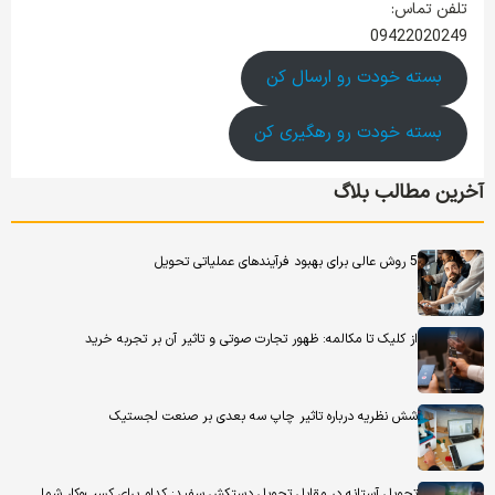
تلفن تماس:
09422020249
بسته خودت رو ارسال کن
بسته خودت رو رهگیری کن
آخرین مطالب بلاگ
5 روش عالی برای بهبود فرآیندهای عملیاتی تحویل
از کلیک تا مکالمه: ظهور تجارت صوتی و تاثیر آن بر تجربه خرید
شش نظریه درباره تاثیر چاپ سه بعدی بر صنعت لجستیک
تحویل آستانه در مقابل تحویل دستکش سفید: کدام برای کسب‌وکار شما