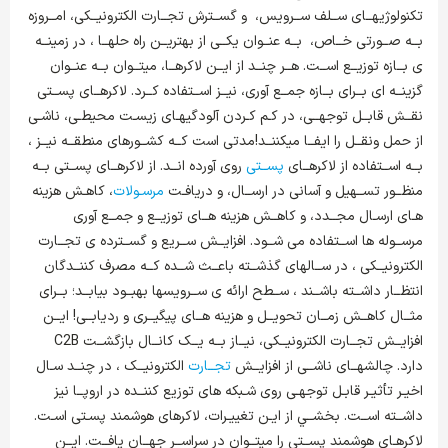
تکنولوژیهــای ســلف ســرویس، و گســترش تجــارت الکترونیــکی، امــروزه
بــه صــورتی خــاص، بــه عنــوان یکــی از بهتریــن راه حلهــا ، در زمینــه
ی بــازه توزیــع اســت. هــر چنــد از ایــن لاکرهــا، میتــوان بــه عنــوان
گزینــه ای بــرای بــازه جمــع آوری، نیــز اســتفاده کــرد. لاکرهــای پســتی
نقــش قابــل توجهــی، در کـم کـردن آلودگیهـای زیسـت محیطـی، ناشـی
از حمل ونقــل را ایفــا میکننــد!مدتی است کــه کشــورهای منطقــه نیــز ،
بــه اســتفاده از لاکرهــای
پســتی
روی آورده انــد. از لاکرهــای پســتی بــه
منظــور تســهیل و آسانی در ارســال، و دریافـت
مرسـولات
، کاهـش هزینه
هـای ارسـال مجــدد، و کاهــش هزینه هــای توزیــع و جمــع آوری
مرســوله ها اســتفاده می شــود. افزایــش ســریع و گســترده ی تجــارت
الکترونیــکی ، در ســالهای گذشــته باعــث شــده کــه مصرف کننــدگان
انتظــار داشــته باشــند ، ســطح ارائه ی ســرویسها بهبــود بیابــد؛ بــرای
مثــال کاهــش زمــان تحویــل و هزینه هــای پیگیــری و ردیابــی! ایــن
افزایــش تجــارت الکترونیــکی، نیــاز بــه یــک کانــال بازگشــت C2B
دارد. چالشهــای ناشــی از افزایــش
تجــارت
الکترونیــک ، در چنــد سـال
اخیـر تأثیـر قابـل توجهـی روی شـبکه های توزیع کننــده در اروپــا نیز
داشــته اســت. بخشــي از ايـن تغييـرات، لاکرهای هوشمند پسـتی اسـت.
لاکرهـای هوشمند پســتی را میتــوان در سراســر جهــان یافــت. ایــن