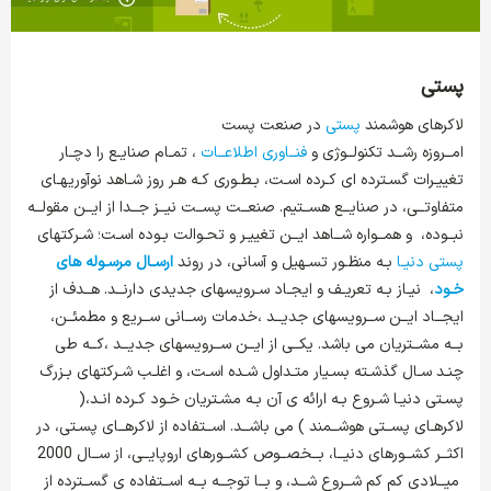
پستی
لاکرهای هوشمند
پستی
در صنعت پست
امــروزه رشــد تکنولــوژی و
فنــاوری اطلاعــات
، تمـام صنایـع را دچـار
تغییـرات گسـترده ای کـرده اسـت، بـطـوری کـه هـر روز شـاهد نوآوریهـای
متفاوتــی، در صنایــع هســتیم. صنعــت پســت نیــز جــدا از ایــن مقولــه
نبــوده، و همــواره شــاهد ایــن تغییـر و تحـوالت بـوده اسـت؛ شـرکتهای
پستی دنیـا
بـه منظـور تسـهیل و آسانی، در روند
ارسـال مرسـوله های
خـود
، نیـاز بـه تعریـف و ایجـاد سـرویسهای جدیدی دارنــد. هــدف از
ایجــاد ایــن ســرویسهای جدیــد ،خدمات رســانی ســریع و مطمئــن،
بــه مشــتریان می باشد. یکــی از ایــن ســرویسهای جدیــد ،کــه طی
چنـد سـال گذشـته بسـیار متـداول شـده اسـت، و اغلـب شـرکتهای بـزرگ
پسـتی دنیـا شـروع بـه ارائه ی آن بـه مشـتریان خـود کـرده انـد،(
لاکرهـای پســتی هوشــمند ) می باشــد. اســتفاده از لاکرهــای پسـتی، در
اکثــر کشــورهای دنیــا، بــخصــوص کشــورهای اروپایــی، از ســال 2000
میــلادی کم کم شــروع شــد، و بــا توجــه بــه اســتفاده ی گســترده از