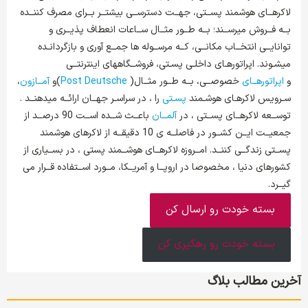
لاکرهــای هوشمند پســتی، جهــت دسترســی بیشتــر بــرای مصرف کننــده
بــه فــروش میرســند؛ بــه طــور مثــال ســاعات انعطاف پذیــری و
توانایــی انتخــاب مکانــی، کــه مرســوله ها جمــع آوری و بازگردانـده
میشـوند. اپراتورهـای داخلـی پسـتی، فروشــگاههای اینترنتــی
و
اپراتورهــای
خصوصــی، بــه طــور مثــال(
Post Deutsche
)و
آمــازون
،
سـرویس لاکرهـای هوشـمند
پسـتی
را ، در سراسـر جهــان ارائــه میدهنــد .
توســعه لاکرهــای پســتی ، در
آلمــان
باعــث شــده اســت 90 درصــد از
جمعیــت ایــن کشــور در فاصلــه ی 10 دقیقــه از لاکرهای هوشمند
پســتی زندگــی کننــد. امــروزه لاکرهــای هوشــمند پستی ، در بســیاری از
کشورهای دنیا ، مخصوصا در اروپــا و آمریــکا، مــورد اســتفاده قــرار می
گیــرد.
بسته خودت رو ارسال کن
بسته خودت رو رهگیری کن
آخرین مطالب بلاگ