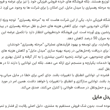
ز توزیع هستند، بلکه فروشگاه های خرده فروشی فیزیکی خود را نیز برای عرضه و فر
ه مرحله رهسپاری یا میدل­ مایل، این امکان را برای شرکت ها به وجود می آورد تا
وشگاه فیزیکی دارد، یکی از این شرکت هاست که به “مرحله رهسپاری” توجه ویژه ا
 ناوگان خودرویی خود، برای کاهش هزینه های حمل و نقل مرحله رهسپاری در پ
نشین روی آورده است. این فروشگاه خرده‌فروشی انتظار دارد با تکمیل عرضه این
د کاهش دهد.
ه والمارت، برای توسعه و بهبود فرآیندهای عملیاتی “مرحله رهسپاری” خودشان
سرمایه‌گذاری کنند، از خدمات حمل و نقل شرکت های 3PL برای دریافت راه‌حل‌هایی در زمینه بهینه سازی “میدل مایل” و کاهش هزینه های
د. شرکت های 3PL به عنولن حامل‌های چندوجهی، می توانند زنجیره تامین بیشتری را به کار گرفته و کنترل بهتری بر
 حمل و نقل داشته باشند. شرکت های 3PL نه تنها خدمات یکپارچه و منسجم تری ارائه می دهند، بلکه این توانایی را دارند تا در 
قل کنند.
رده تر، توانایی انطباق با تغییرات باشد. جای کمی برای خطا در مایل میانی و
یزینس خود باشد، توانایی سازگاری و انطباق با تغییرات را خواهد داشت. همین امر در مورد
یدل مایل
موده است. بدون شک فروش مستقیم به مشتری، دلیل اصلی رقابت پُر فشار و تمر