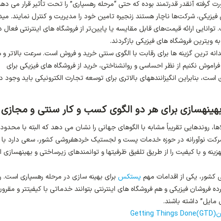
 گرفته آنقدر قدرتمند بوده که حتی “مرحله رهسپاری” را تحت تأثیر قرار می دهد.
یزیکی، شرکت‌ها ناچار هستند زنجیره‌ تامین خود را مدیریت و کنترل نمایند. می
انایی ارائه قیمت‌های قابل مقایسه یا پایین‌تر از فروشگاه های اینترنتی فعال د
 ویترین فروشگاه های فیزیکی بازگردند.
نه ترین گزینه ها برای رقابت با الگوی سنتی خرید و فروش است. سرعت بالاتر و ه
راموش نکنیم از نظر احساسی و روانشناختی، خرید از فروشگاه های فیزیکی برای
است، بنابراین انگیزاننده­های بالاتری برای توسعه تجارت الکترونیکی باید وجود د
ینه­سازی برای هر دو الگوی کسب و کار سنتی و مجازی
ا، روندهایی تقریباً مشابه با الگوهای جهانی را نشان می دهد که البته با محدود
شرکت نوآورانه در حوزه خدمات پست و لجستیک خرده­فروشی کشور، سعی دارد با
نه و با کیفیت را از طریق تلفیق ظرفیت­ها و توانمند­های زیرساختی و بهینه­سازی ا
ی کشور، یکی از اقدامات مهم
پستکس
برای بهینه­ سازی در مرحله رهسپاری است. ر
وشان فیزیکی و هم فروشگاه های اینترنتی بتوانند خدماتی با کیفیت­تر و مقرون 
 مایل” داشته باشند.
Ge)