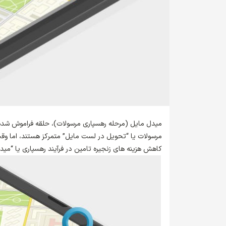
میدل­ مایل (مرحله رهسپاری مرسولات)، حلقه فراموش شده
مرسولات یا “تحویل در لست مایل” متمرکز هستند، اما وقت
کاهش هزینه های زنجیره تامین در فرآیند رهسپاری یا “میدل­مایل | Middle Mile ” 