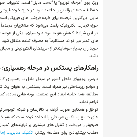
ویژه روی “مرحله توزیع” یا “لست مایل” است. تغییرات صورت
حفظ قیمت‌های رقابتی و حاشیه‌ سود در حوزه خرده فروشی ف
مایل، بزرگترین فرصت برای خرده فروشی های فیزیکی است. تو
حوزه تجارت الکترونیک باعث می‌شود که مشتریان مجدداً به
در این شرایط کاهش هزینه مرحله رهسپاری، یکی از هوشمندا
های کمتر می تواند مستقیماً به مصرف کننده منتقل شود. ف
خریداران بسیار خوشایندتر از خریدهای الکترونیکی و مجازی 
باشد.
راهکارهای پستکس در مرحله رهسپاری؛ به
بررسی رویه­های داخل کشور در میدل مایل یا رهسپاری کالاه
و موانع زیرساختی نیز همراه است. پستکس به عنوان یک 
مطالعه همه جانبه ابعاد این صنعت، رویه هایی ساده­، کم­هزی
فراهم نماید.
توافق و همکاری صورت گرفته با کالارسان و شبکه اتوبوسران
های جامع پستکس شرایطی را ایجاده کرده است که هم خرده فر
صرفه­تر را دریافت و کنترل های بیشتری بر فرآیندهای “میدل
مطلب پیشنهادی برای مطالعه بیشتر:
تکنیک مدیریت زمانtting Things Done(GTD