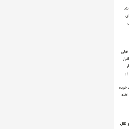
ند
 برای
ل
حله قبلی
انبار
ر
هر
 خرده
داخته
ل و نقل