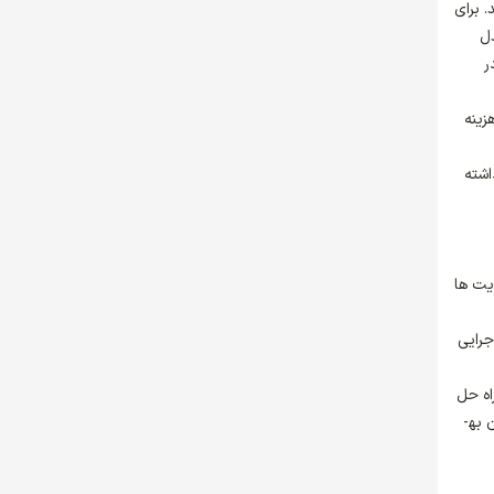
 برای
دل
ر
زینه
اشته
یت ها
جرایی
اه حل
به­