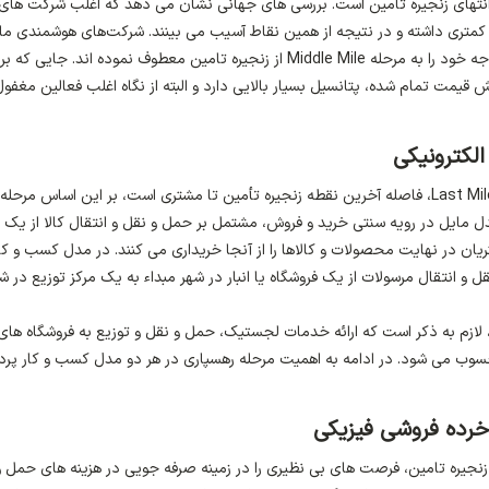
در انتهای زنجیره تامین است. بررسی های جهانی نشان می دهد که اغلب شرکت های
کمتری داشته و در نتیجه از همین نقاط آسیب می بینند. شرکت‌های هوشمندی مان
والمارت به منظور کاهش هزینه های بخش حمل و نقل، توجه خود را به مرحله Middle Mile از زنجیره تامین معطوف نموده اند. جایی که
ش قیمت تمام شده، پتانسیل بسیار بالایی دارد و البته از نگاه اغلب فعالین مغفو
لکترونیکی
در یک فرآیند پستی، مرحله توزیع یا لست­مایل | Last Mile Delivery، فاصله آخرین نقطه زنجیره تأمین تا مشتری است، بر این اساس مر
 یا “میدل­ مایل | Middle Mile” است. میدل­ مایل در رویه سنتی خرید و فروش، مشتمل بر حمل و نقل و انتقال کالا از یک 
ان در نهایت محصولات و کالاها را از آنجا خریداری می کنند. در مدل کسب و کا
 و انتقال مرسولات از یک فروشگاه یا انبار در شهر مبداء به یک مرکز توزیع در ش
 لازم به ذکر است که ارائه خدمات لجستیک، حمل و نقل و توزیع به فروشگاه های
bric) هنوز امری حیاتی محسوب می شود. در ادامه به اهمیت مرحله رهسپاری در هر دو مدل کسب و کار پر
خرده فروشی فیزیکی
ک توجه و مدیریت میدل مایل | Middle Mile در زنجیره تامین، فرصت های بی نظیری را در زمینه صرفه جویی در هزینه های حم