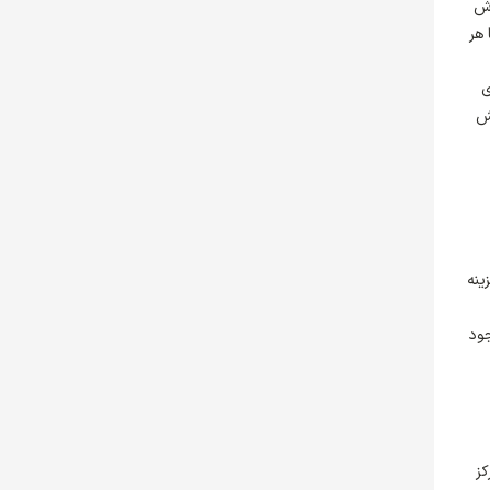
وش
 هر
ی
یش
هزینه
جود
کز