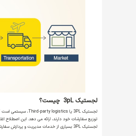
لجستیک
3pL
چیست؟
لجستیک 3PL یا Third-party logistics، سیستمی است که در آن یک سازمان بیرونی،
توزیع سفارشات خود دارند، ارائه می دهد. این اصطلاح اغل
لجستیک 3PL بسیاری از خدمات مدیریت و پردازش سفارش شرکت های تجارت الکترونیک را ارائه می دهند. این خدمات عبارتند از: