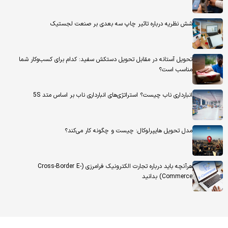
شش نظریه درباره تاثیر چاپ سه بعدی بر صنعت لجستیک
تحویل آستانه در مقابل تحویل دستکش سفید: کدام برای کسب‌وکار شما
مناسب است؟
انبارداری ناب چیست؟ استراتژی‌های انبارداری ناب بر اساس متد 5S
مدل تحویل هایپرلوکال: چیست و چگونه کار می‌کند؟
هرآنچه باید درباره تجارت الکترونیک فرامرزی (Cross-Border E-
Commerce) بدانید