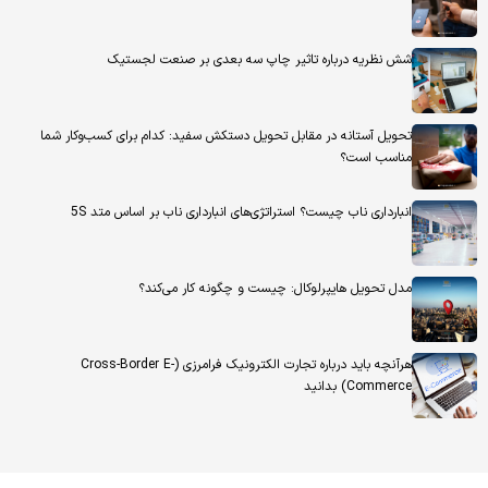
شش نظریه درباره تاثیر چاپ سه بعدی بر صنعت لجستیک
تحویل آستانه در مقابل تحویل دستکش سفید: کدام برای کسب‌وکار شما
مناسب است؟
انبارداری ناب چیست؟ استراتژی‌های انبارداری ناب بر اساس متد 5S
مدل تحویل هایپرلوکال: چیست و چگونه کار می‌کند؟
هرآنچه باید درباره تجارت الکترونیک فرامرزی (Cross-Border E-
Commerce) بدانید